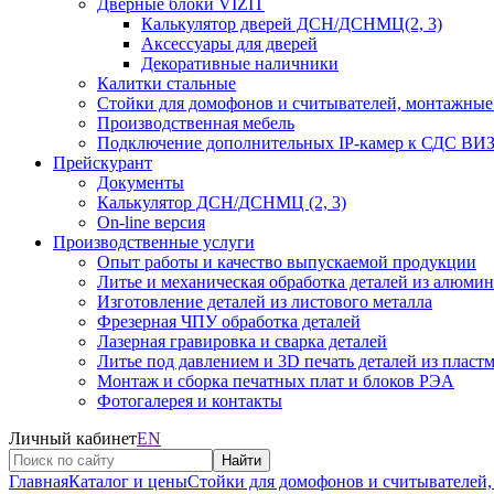
Дверные блоки VIZIT
Калькулятор дверей ДСН/ДСНМЦ(2, 3)
Аксессуары для дверей
Декоративные наличники
Калитки стальные
Стойки для домофонов и считывателей, монтажные
Производственная мебель
Подключение дополнительных IP-камер к СДС В
Прейскурант
Документы
Калькулятор ДСН/ДСНМЦ (2, 3)
On-line версия
Производственные услуги
Опыт работы и качество выпускаемой продукции
Литье и механическая обработка деталей из алюми
Изготовление деталей из листового металла
Фрезерная ЧПУ обработка деталей
Лазерная гравировка и сварка деталей
Литье под давлением и 3D печать деталей из пласт
Монтаж и сборка печатных плат и блоков РЭА
Фотогалерея и контакты
Личный кабинет
EN
Найти
Главная
Каталог и цены
Стойки для домофонов и считывателей