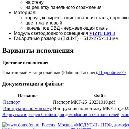
на стену
на решетку панельного ограждения
Материал:
корпус, козырек – оцинкованная сталь, порошко
цвет платиновый
панель под БВД - нержавеющая сталь
Модуль светодиодного освещения
VIZIT-LM-3
Габаритные размеры (ВхШхГ) - 512х275х113 мм
Варианты исполнения
Цветовое исполнение:
Платиновый + защитный лак (Platinum Lacquer).
Подробнее>>
Документация и файлы:
Название
Файл
Паспорт
Паспорт MKF-25_20231010.pdf
Инструкция по монтажу
Инструкция по монтажу MKF-25_2023
Вернуться в раздел Стойки для домофонов и считывателей, м