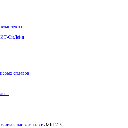
 комплекты
ИЗИТ-ОнЛайн
ниевых сплавов
массы
, монтажные комплекты
MKF-25